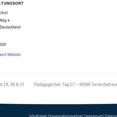
LTUNGSORT
rfurt
 Weg 4
Deutschland
9020
sort-Website
W 29, 30 & 31
Pädagogischer Tag GT – KEINE Ferienbetreuu
Schulträger
|
Kooperationspartner
|
Impressum
|
Datens