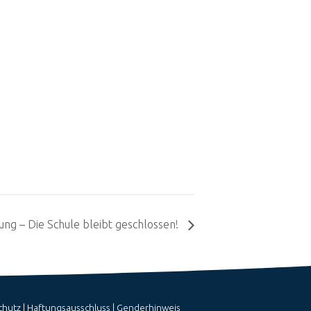
ng – Die Schule bleibt geschlossen!
chutz
|
Haftungsausschluss
|
Genderhinweis