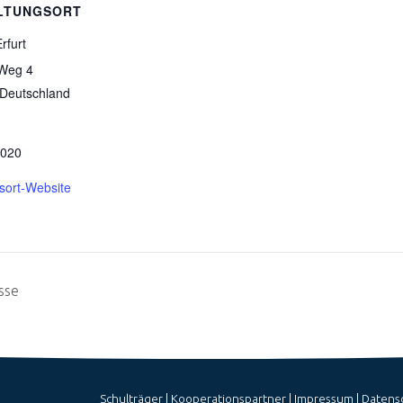
LTUNGSORT
rfurt
 Weg 4
Deutschland
9020
sort-Website
sse
Schulträger
|
Kooperationspartner
|
Impressum
|
Datens