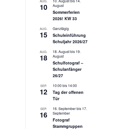
10. August
bis
14.
AUG.
10
August
Sommerferien
2026! KW 33
Ganztägig
AUG.
15
Schuleinführung
Schuljahr 2026/27
18. August
bis
19.
AUG.
18
August
Schulfotograf –
Schulanfänger
26/27
10:00
bis
14:00
SEP.
12
Tag der offenen
Tür
16. September
bis
17.
SEP.
16
September
Fotograf
Stammgruppen