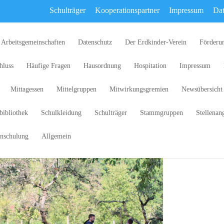
Schulträger
Kooperationspartner
Impressum
Dat
Arbeitsgemeinschaften
Datenschutz
Der Erdkinder-Verein
Förderu
hluss
Häufige Fragen
Hausordnung
Hospitation
Impressum
Mittagessen
Mittelgruppen
Mitwirkungsgremien
Newsübersicht
bibliothek
Schulkleidung
Schulträger
Stammgruppen
Stellenan
nschulung
Allgemein