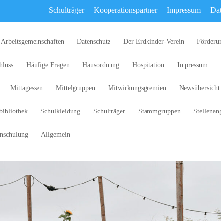
Schulträger
Kooperationspartner
Impressum
Dat
Arbeitsgemeinschaften
Datenschutz
Der Erdkinder-Verein
Förderu
hluss
Häufige Fragen
Hausordnung
Hospitation
Impressum
Mittagessen
Mittelgruppen
Mitwirkungsgremien
Newsübersicht
bibliothek
Schulkleidung
Schulträger
Stammgruppen
Stellenan
nschulung
Allgemein