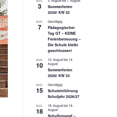
3. August
bis
7. August
AUG.
3
Sommerferien
2026! KW 32
Ganztägig
AUG.
7
Pädagogischer
Tag GT – KEINE
Ferienbetreuung –
Die Schule bleibt
geschlossen!
10. August
bis
14.
AUG.
10
August
Sommerferien
2026! KW 33
Ganztägig
AUG.
15
Schuleinführung
Schuljahr 2026/27
18. August
bis
19.
AUG.
18
August
Schulfotograf –