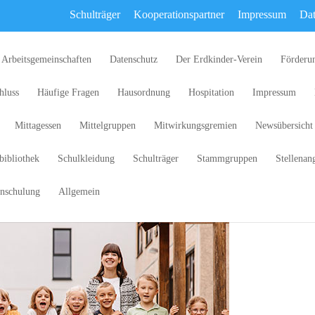
Schulträger
Kooperationspartner
Impressum
Dat
Arbeitsgemeinschaften
Datenschutz
Der Erdkinder-Verein
Förderu
hluss
Häufige Fragen
Hausordnung
Hospitation
Impressum
Mittagessen
Mittelgruppen
Mitwirkungsgremien
Newsübersicht
bibliothek
Schulkleidung
Schulträger
Stammgruppen
Stellenan
nschulung
Allgemein