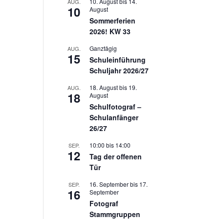
10. August
bis
14.
AUG.
10
August
Sommerferien
2026! KW 33
Ganztägig
AUG.
15
Schuleinführung
Schuljahr 2026/27
18. August
bis
19.
AUG.
18
August
Schulfotograf –
Schulanfänger
26/27
10:00
bis
14:00
SEP.
12
Tag der offenen
Tür
16. September
bis
17.
SEP.
16
September
Fotograf
Stammgruppen