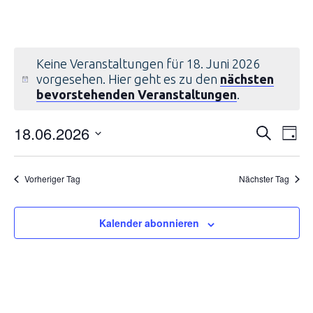
Keine Veranstaltungen für 18. Juni 2026
vorgesehen. Hier geht es zu den
nächsten
bevorstehenden Veranstaltungen
.
Verans
Ver
18.06.2026
Suche
Tag
Ans
Suche
Datum
Nav
und
wählen.
Vorheriger Tag
Nächster Tag
Ansich
Naviga
Kalender abonnieren